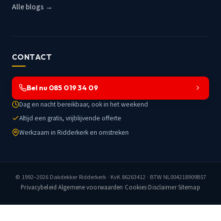
Alle blogs →
CONTACT
Bel nu 085 019 34 09
Dag en nacht bereikbaar, ook in het weekend
Altijd een gratis, vrijblijvende offerte
Werkzaam in Ridderkerk en omstreken
© 1992–2026
Dakdekker Ridderkerk
· KvK 86263412 · BTW NL004218909B57
Privacybeleid
·
Algemene voorwaarden
·
Cookies
·
Disclaimer
·
Sitemap