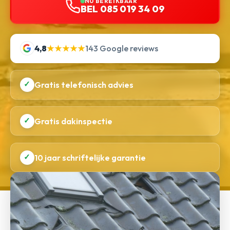
NU BEREIKBAAR
BEL 085 019 34 09
4,8
★★★★★
143 Google reviews
✓
Gratis telefonisch advies
✓
Gratis dakinspectie
✓
10 jaar schriftelijke garantie