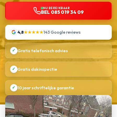
NU BEREIKBAAR
BEL 085 019 34 09
4,8
★★★★★
143 Google reviews
✓
Gratis telefonisch advies
✓
Gratis dakinspectie
✓
10 jaar schriftelijke garantie