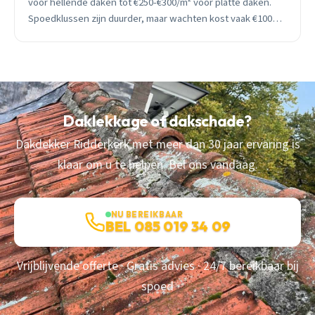
voor hellende daken tot €250-€300/m² voor platte daken.
Spoedklussen zijn duurder, maar wachten kost vaak €1000+
extra aan waterschade.
Daklekkage of dakschade?
Dakdekker Ridderkerk met meer dan 30 jaar ervaring is
klaar om u te helpen. Bel ons vandaag.
NU BEREIKBAAR
BEL 085 019 34 09
Vrijblijvende offerte · Gratis advies · 24/7 bereikbaar bij
spoed